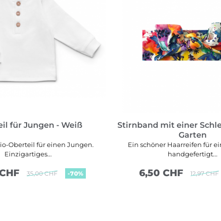
il für Jungen - Weiß
Stirnband mit einer Schle
Garten
o-Oberteil für einen Jungen.
Ein schöner Haarreifen für 
Einzigartiges...
handgefertigt...
 CHF
6,50 CHF
35,00 CHF
-70%
12,97 CHF
MEHR SEHEN
MEHR SEHEN