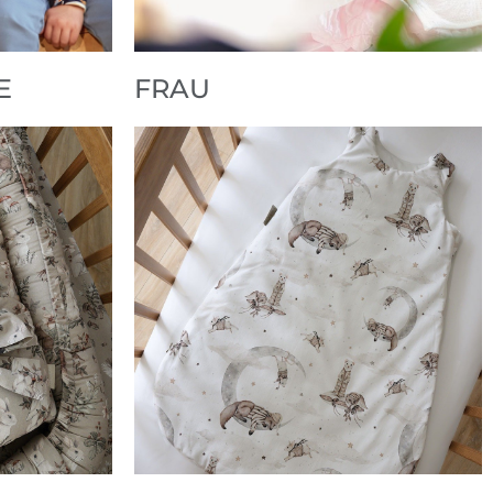
E
FRAU