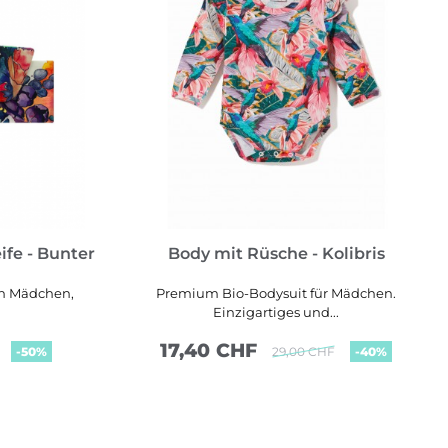
ife - Bunter
Body mit Rüsche - Kolibris
ein Mädchen,
Premium Bio-Bodysuit für Mädchen.
Einzigartiges und...
17,40 CHF
-50%
29,00 CHF
-40%
MEHR SEHEN